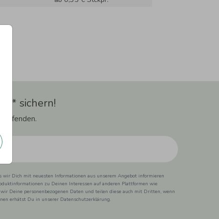
t** sichern!
 Laufenden.
ss wir Dich mit neuesten Informationen aus unserem Angebot informieren
duktinformationen zu Deinen Interessen auf anderen Plattformen wie
 wir Deine personenbezogenen Daten und teilen diese auch mit Dritten, wenn
ionen erhätst Du in unserer Datenschutzerklärung.