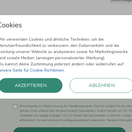
Cookies
Wir verwenden Cookies und ähnliche Techniken, um die
Benutzerfreundlichkeit zu verbessern, den Datenverkehr und die
Leistung unserer Website zu analysieren sowie für Marketingzwecke
und soziale Medien (anzeigen personalisierter Werbung).
Newsletter abonnieren und 5,00 € Rabat
Du kannst deine Zustimmung jederzeit ändern oder widerrufen auf
unsere Seite für Cookie-Richtlinien
.
Melde Dich zu unserem Newsletter an und bleibe auf dem
AKZEPTIEREN
ABLEHNEN
Einwilligung zur Datennutzung für Marketingzwecke: Hiermit willigst Du ein, da
können. Dies umfasst den Versand unseres Newsletters. Zudem können wir Dir Pro
Facebook und Google anzeigen. Um Dir diesen Service anbieten zu können, nutzen
erforderlich. Du kannst diese Einwilligung jederzeit widerrufen. Weitere Informat