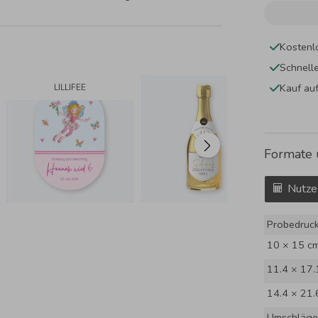
Kostenl
Schnell
Kauf au
LILLIFEE
Formate 
Nutze
Probedruc
10 × 15 c
11.4 × 17.
14.4 × 21.
Umschläge