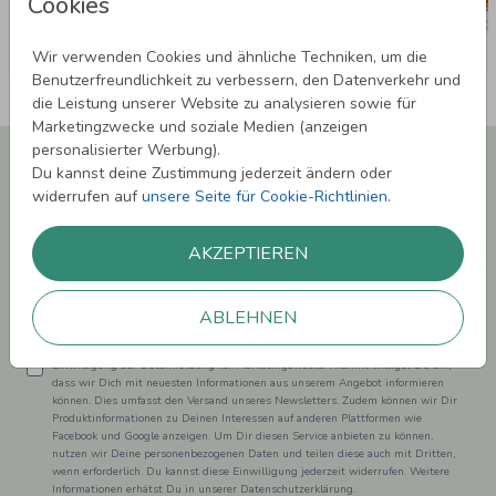
Cookies
Wir verwenden Cookies und ähnliche Techniken, um die
Benutzerfreundlichkeit zu verbessern, den Datenverkehr und
die Leistung unserer Website zu analysieren sowie für
Marketingzwecke und soziale Medien (anzeigen
personalisierter Werbung).
Newsletter abonnieren und 5,00 € Rabatt**
Du kannst deine Zustimmung jederzeit ändern oder
sichern!
widerrufen auf
unsere Seite für Cookie-Richtlinien
.
Melde Dich zu unserem Newsletter an und bleibe auf dem
Laufenden.
AKZEPTIEREN
ABLEHNEN
Einwilligung zur Datennutzung für Marketingzwecke: Hiermit willigst Du ein,
dass wir Dich mit neuesten Informationen aus unserem Angebot informieren
können. Dies umfasst den Versand unseres Newsletters. Zudem können wir Dir
Produktinformationen zu Deinen Interessen auf anderen Plattformen wie
Facebook und Google anzeigen. Um Dir diesen Service anbieten zu können,
nutzen wir Deine personenbezogenen Daten und teilen diese auch mit Dritten,
wenn erforderlich. Du kannst diese Einwilligung jederzeit widerrufen. Weitere
Informationen erhätst Du in unserer Datenschutzerklärung.