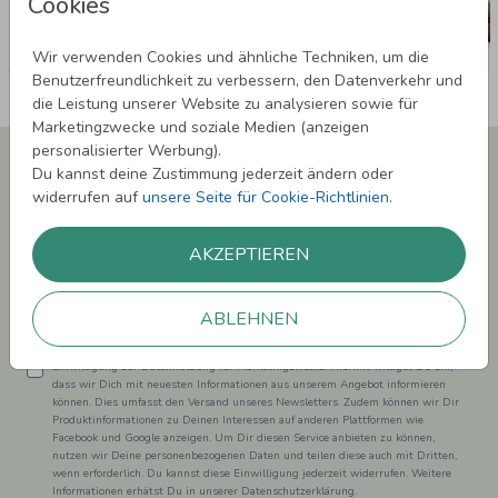
Cookies
Wir verwenden Cookies und ähnliche Techniken, um die
Benutzerfreundlichkeit zu verbessern, den Datenverkehr und
die Leistung unserer Website zu analysieren sowie für
Marketingzwecke und soziale Medien (anzeigen
personalisierter Werbung).
Newsletter abonnieren und 5,00 € Rabatt**
Du kannst deine Zustimmung jederzeit ändern oder
sichern!
widerrufen auf
unsere Seite für Cookie-Richtlinien
.
Melde Dich zu unserem Newsletter an und bleibe auf dem
Laufenden.
AKZEPTIEREN
ABLEHNEN
Einwilligung zur Datennutzung für Marketingzwecke: Hiermit willigst Du ein,
dass wir Dich mit neuesten Informationen aus unserem Angebot informieren
können. Dies umfasst den Versand unseres Newsletters. Zudem können wir Dir
Produktinformationen zu Deinen Interessen auf anderen Plattformen wie
Facebook und Google anzeigen. Um Dir diesen Service anbieten zu können,
nutzen wir Deine personenbezogenen Daten und teilen diese auch mit Dritten,
wenn erforderlich. Du kannst diese Einwilligung jederzeit widerrufen. Weitere
Informationen erhätst Du in unserer Datenschutzerklärung.