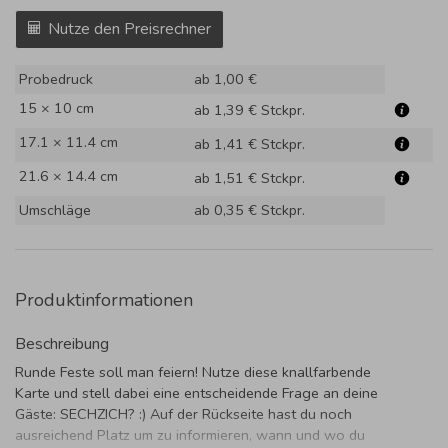
Nutze den Preisrechner
Probedruck
ab 1,00 €
15 × 10 cm
ab 1,39 €
Stckpr.
17.1 × 11.4 cm
ab 1,41 €
Stckpr.
21.6 × 14.4 cm
ab 1,51 €
Stckpr.
Umschläge
ab 0,35 €
Stckpr.
Produktinformationen
Beschreibung
Runde Feste soll man feiern! Nutze diese knallfarbende
Karte und stell dabei eine entscheidende Frage an deine
Gäste: SECHZICH? :) Auf der Rückseite hast du noch
ausreichend Platz um zu informieren, wann und wo du