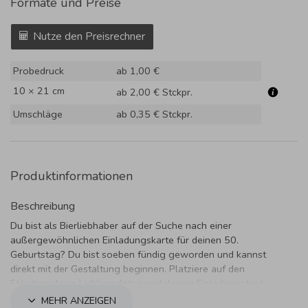
Formate und Preise
Nutze den Preisrechner
Probedruck
ab 1,00 €
10 × 21 cm
ab 2,00 €
Stckpr.
Umschläge
ab 0,35 €
Stckpr.
Produktinformationen
Beschreibung
Du bist als Bierliebhaber auf der Suche nach einer
außergewöhnlichen Einladungskarte für deinen 50.
Geburtstag? Du bist soeben fündig geworden und kannst
direkt mit der Gestaltung beginnen. Platziere auf den
Etiketten deine Lieblingsfotos und deinen Einladungstext.
Rufe herbei, um mal wieder gemeinsam ordentlich einen zu
MEHR ANZEIGEN