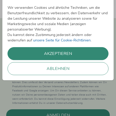
Wir verwenden Cookies und ähnliche Techniken, um die
Benutzerfreundlichkeit zu verbessern, den Datenverkehr und
die Leistung unserer Website zu analysieren sowie für
Marketingzwecke und soziale Medien (anzeigen
Newsletter abonnieren und 5,00 € Rabatt**
personalisierter Werbung).
sichern!
Du kannst deine Zustimmung jederzeit ändern oder
Melde Dich zu unserem Newsletter an und bleibe auf dem
widerrufen auf
unsere Seite für Cookie-Richtlinien
.
Laufenden.
AKZEPTIEREN
ABLEHNEN
Einwilligung zur Datennutzung für Marketingzwecke: Hiermit willigst Du ein,
dass wir Dich mit neuesten Informationen aus unserem Angebot informieren
können. Dies umfasst den Versand unseres Newsletters. Zudem können wir Dir
Produktinformationen zu Deinen Interessen auf anderen Plattformen wie
Facebook und Google anzeigen. Um Dir diesen Service anbieten zu können,
nutzen wir Deine personenbezogenen Daten und teilen diese auch mit Dritten,
wenn erforderlich. Du kannst diese Einwilligung jederzeit widerrufen. Weitere
Informationen erhätst Du in unserer Datenschutzerklärung.
ANMELDEN