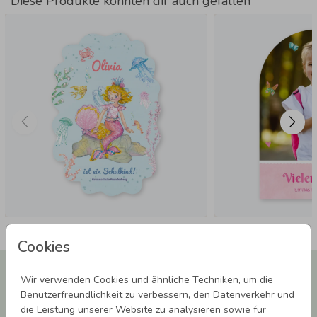
Diese Produkte könnten dir auch gefallen
Cookies
Newsletter abonnieren und 5,00 € Rabatt**
Wir verwenden Cookies und ähnliche Techniken, um die
sichern!
Benutzerfreundlichkeit zu verbessern, den Datenverkehr und
Melde Dich zu unserem Newsletter an und bleibe auf dem
die Leistung unserer Website zu analysieren sowie für