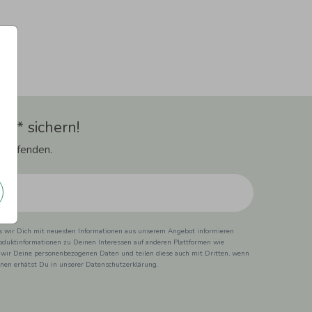
t** sichern!
 Laufenden.
ss wir Dich mit neuesten Informationen aus unserem Angebot informieren
duktinformationen zu Deinen Interessen auf anderen Plattformen wie
 wir Deine personenbezogenen Daten und teilen diese auch mit Dritten, wenn
ionen erhätst Du in unserer Datenschutzerklärung.