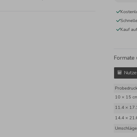
Kostenl
Schnell
Kauf au
Formate 
Nutze
Probedruc
10 × 15 c
11.4 × 17.
14.4 × 21.
Umschläge