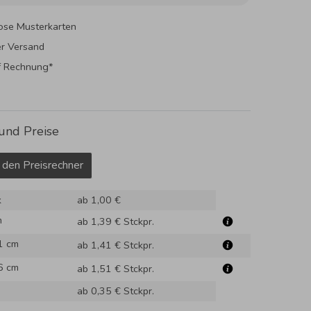
ose Musterkarten
er Versand
f Rechnung*
und Preise
 den Preisrechner
k
ab 1,00 €
m
ab 1,39 €
Stckpr.
1 cm
ab 1,41 €
Stckpr.
6 cm
ab 1,51 €
Stckpr.
ab 0,35 €
Stckpr.