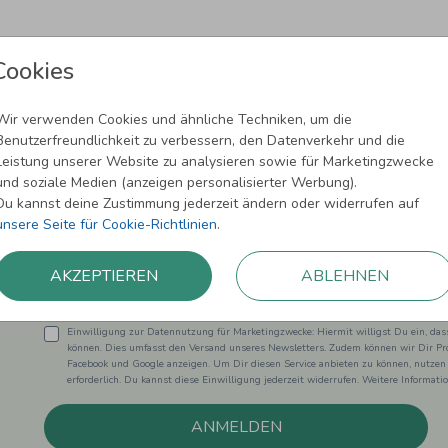
Cookies
Wir verwenden Cookies und ähnliche Techniken, um die
Benutzerfreundlichkeit zu verbessern, den Datenverkehr und die
Leistung unserer Website zu analysieren sowie für Marketingzwecke
Newsletter abonnieren und 5,00 € Rabat
und soziale Medien (anzeigen personalisierter Werbung).
Du kannst deine Zustimmung jederzeit ändern oder widerrufen auf
Melde Dich zu unserem Newsletter an und bleibe auf dem
unsere Seite für Cookie-Richtlinien
.
AKZEPTIEREN
ABLEHNEN
Einwilligung zur Datennutzung für Marketingzwecke: Hiermit willigst Du ein, da
können. Dies umfasst den Versand unseres Newsletters. Zudem können wir Dir Pro
Facebook und Google anzeigen. Um Dir diesen Service anbieten zu können, nutzen
erforderlich. Du kannst diese Einwilligung jederzeit widerrufen. Weitere Informat
ANMELDEN