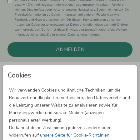
dass wir Dich mit neuesten Informationen aus unserem Angebot informieren
können. Dies umfasst den Versand unseres Newsletters. Zudem können wir Dir
Produktinformationen zu Deinen Interessen auf anderen Plattformen wie
Facebook und Google anzeigen. Um Dir diesen Service anbieten zu können,
nutzen wir Deine personenbezogenen Daten und teilen diese auch mit Dritten,
wenn erforderlich. Du kannst diese Einwilligung jederzeit widerrufen. Weitere
Informationen erhätst Du in unserer Datenschutzerklärung.
ANMELDEN
Cookies
Wir verwenden Cookies und ähnliche Techniken, um die
Benutzerfreundlichkeit zu verbessern, den Datenverkehr und
SPRÜCHE ZUM GEBURTSTAG
die Leistung unserer Website zu analysieren sowie für
Marketingzwecke und soziale Medien (anzeigen
personalisierter Werbung).
SPRÜCHE ZUR HOCHZEIT
Du kannst deine Zustimmung jederzeit ändern oder
widerrufen auf
unsere Seite für Cookie-Richtlinien
.