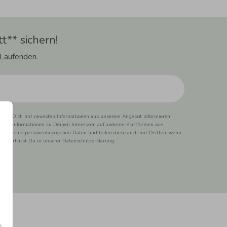
t** sichern!
 Laufenden.
ss wir Dich mit neuesten Informationen aus unserem Angebot informieren
duktinformationen zu Deinen Interessen auf anderen Plattformen wie
 wir Deine personenbezogenen Daten und teilen diese auch mit Dritten, wenn
ionen erhätst Du in unserer Datenschutzerklärung.