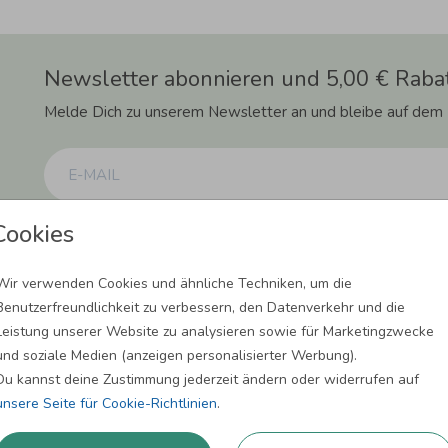
Newsletter abonnieren und 5,00 € Rabat
Melde Dich zu unserem Newsletter an und bleibe auf dem
Cookies
Einwilligung zur Datennutzung für Marketingzwecke: Hiermit willigst Du ein, da
können. Dies umfasst den Versand unseres Newsletters. Zudem können wir Dir Pro
Facebook und Google anzeigen. Um Dir diesen Service anbieten zu können, nutzen
erforderlich. Du kannst diese Einwilligung jederzeit widerrufen. Weitere Informat
Wir verwenden Cookies und ähnliche Techniken, um die
Benutzerfreundlichkeit zu verbessern, den Datenverkehr und die
ANMELDEN
Leistung unserer Website zu analysieren sowie für Marketingzwecke
und soziale Medien (anzeigen personalisierter Werbung).
Du kannst deine Zustimmung jederzeit ändern oder widerrufen auf
unsere Seite für Cookie-Richtlinien
.