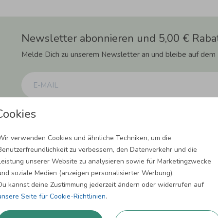
Newsletter abonnieren und 5,00 € Rabat
Melde Dich zu unserem Newsletter an und bleibe auf dem
Cookies
Einwilligung zur Datennutzung für Marketingzwecke: Hiermit willigst Du ein, da
können. Dies umfasst den Versand unseres Newsletters. Zudem können wir Dir Pro
Facebook und Google anzeigen. Um Dir diesen Service anbieten zu können, nutzen
erforderlich. Du kannst diese Einwilligung jederzeit widerrufen. Weitere Informat
Wir verwenden Cookies und ähnliche Techniken, um die
Benutzerfreundlichkeit zu verbessern, den Datenverkehr und die
ANMELDEN
Leistung unserer Website zu analysieren sowie für Marketingzwecke
und soziale Medien (anzeigen personalisierter Werbung).
Du kannst deine Zustimmung jederzeit ändern oder widerrufen auf
unsere Seite für Cookie-Richtlinien
.