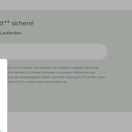
t** sichern!
 Laufenden.
ss wir Dich mit neuesten Informationen aus unserem Angebot informieren
duktinformationen zu Deinen Interessen auf anderen Plattformen wie
 wir Deine personenbezogenen Daten und teilen diese auch mit Dritten, wenn
ionen erhätst Du in unserer Datenschutzerklärung.