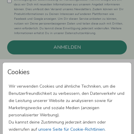
dass wir Dich mit neuesten Informationen aus unserem Angebot informieren
können. Dies umfasst den Versand unseres Newsletters. Zudem können wir Dir
Produktinformationen zu Deinen Interessen auf anderen Plattformen wie
Facebook und Google anzeigen. Um Dir diesen Service anbieten zu können,
nutzen wir Deine personenbezogenen Daten und teilen diese auch mit Dritten,
wenn erforderlich. Du kannst diese Einwilligung jederzeit widerrufen. Weitere
Informationen erhätst Du in unserer Datenschutzerklärung.
ANMELDEN
Cookies
Wir verwenden Cookies und ähnliche Techniken, um die
Benutzerfreundlichkeit zu verbessern, den Datenverkehr und
SPRÜCHE ZUM GEBURTSTAG
die Leistung unserer Website zu analysieren sowie für
Marketingzwecke und soziale Medien (anzeigen
personalisierter Werbung).
SPRÜCHE ZUR HOCHZEIT
Du kannst deine Zustimmung jederzeit ändern oder
widerrufen auf
unsere Seite für Cookie-Richtlinien
.