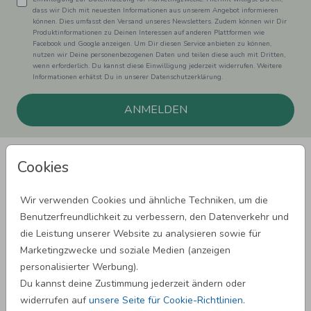
dass wir Dich mit neuesten Informationen aus unserem Angebot informieren
können. Dies umfasst den Versand unseres Newsletters. Zudem können wir Dir
Produktinformationen zu Deinen Interessen auf anderen Plattformen wie
Facebook und Google anzeigen. Um Dir diesen Service anbieten zu können,
nutzen wir Deine personenbezogenen Daten und teilen diese auch mit Dritten,
wenn erforderlich. Du kannst diese Einwilligung jederzeit widerrufen. Weitere
Informationen erhätst Du in unserer Datenschutzerklärung.
ANMELDEN
Cookies
Wir verwenden Cookies und ähnliche Techniken, um die
Benutzerfreundlichkeit zu verbessern, den Datenverkehr und
SPRÜCHE ZUM GEBURTSTAG
die Leistung unserer Website zu analysieren sowie für
Marketingzwecke und soziale Medien (anzeigen
personalisierter Werbung).
SPRÜCHE ZUR HOCHZEIT
Du kannst deine Zustimmung jederzeit ändern oder
widerrufen auf
unsere Seite für Cookie-Richtlinien
.