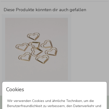
Diese Produkte könnten dir auch gefallen
Cookies
Wir verwenden Cookies und ähnliche Techniken, um die
Newsletter abonnieren und 5,00 € Rabatt**
Benutzerfreundlichkeit zu verbessern, den Datenverkehr und
sichern!