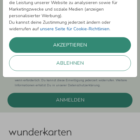
die Leistung unserer Website zu analysieren sowie für
Melde Dich zu unserem Newsletter an und bleibe auf dem
Marketingzwecke und soziale Medien (anzeigen
Laufenden.
personalisierter Werbung).
Du kannst deine Zustimmung jederzeit ändern oder
widerrufen auf
unsere Seite für Cookie-Richtlinien
.
AKZEPTIEREN
Einwilligung zur Datennutzung für Marketingzwecke: Hiermit willigst Du ein,
dass wir Dich mit neuesten Informationen aus unserem Angebot informieren
können. Dies umfasst den Versand unseres Newsletters. Zudem können wir Dir
ABLEHNEN
Produktinformationen zu Deinen Interessen auf anderen Plattformen wie
Facebook und Google anzeigen. Um Dir diesen Service anbieten zu können,
nutzen wir Deine personenbezogenen Daten und teilen diese auch mit Dritten,
wenn erforderlich. Du kannst diese Einwilligung jederzeit widerrufen. Weitere
Informationen erhätst Du in unserer Datenschutzerklärung.
ANMELDEN