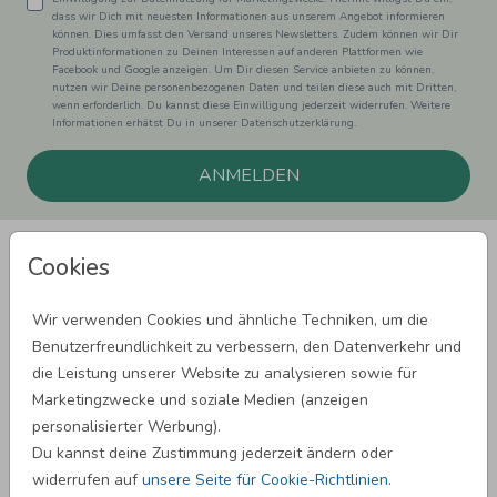
dass wir Dich mit neuesten Informationen aus unserem Angebot informieren
können. Dies umfasst den Versand unseres Newsletters. Zudem können wir Dir
Produktinformationen zu Deinen Interessen auf anderen Plattformen wie
Facebook und Google anzeigen. Um Dir diesen Service anbieten zu können,
nutzen wir Deine personenbezogenen Daten und teilen diese auch mit Dritten,
wenn erforderlich. Du kannst diese Einwilligung jederzeit widerrufen. Weitere
Informationen erhätst Du in unserer Datenschutzerklärung.
ANMELDEN
Cookies
Wir verwenden Cookies und ähnliche Techniken, um die
Benutzerfreundlichkeit zu verbessern, den Datenverkehr und
SPRÜCHE ZUM GEBURTSTAG
die Leistung unserer Website zu analysieren sowie für
Marketingzwecke und soziale Medien (anzeigen
personalisierter Werbung).
SPRÜCHE ZUR HOCHZEIT
Du kannst deine Zustimmung jederzeit ändern oder
widerrufen auf
unsere Seite für Cookie-Richtlinien
.