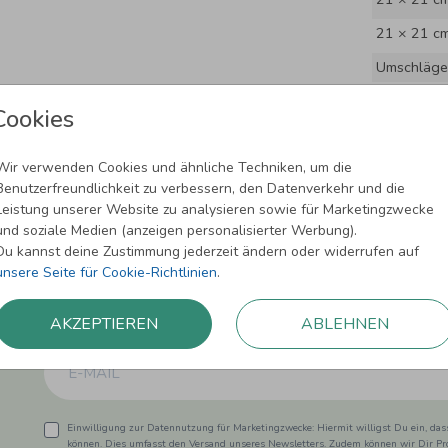
21 × 21 c
Umschläge
Cookies
Wir verwenden Cookies und ähnliche Techniken, um die
Benutzerfreundlichkeit zu verbessern, den Datenverkehr und die
Leistung unserer Website zu analysieren sowie für Marketingzwecke
und soziale Medien (anzeigen personalisierter Werbung).
Du kannst deine Zustimmung jederzeit ändern oder widerrufen auf
unsere Seite für Cookie-Richtlinien
.
Newsletter abonnieren und 5,00 € Rabat
Melde Dich zu unserem Newsletter an und bleibe auf dem
AKZEPTIEREN
ABLEHNEN
Einwilligung zur Datennutzung für Marketingzwecke: Hiermit willigst Du ein, da
können. Dies umfasst den Versand unseres Newsletters. Zudem können wir Dir Pro