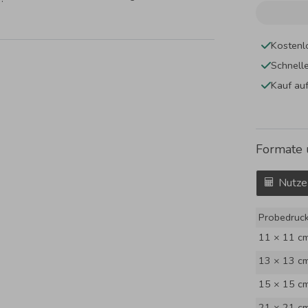
Kostenl
Schnell
Kauf au
Formate 
Nutze
Probedruc
11 × 11 c
13 × 13 c
15 × 15 c
21 × 21 c