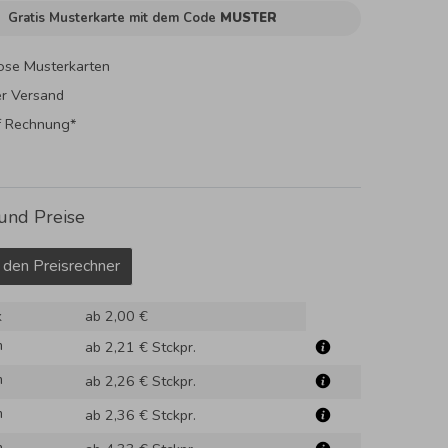
Gratis Musterkarte mit dem Code
MUSTER
ose Musterkarten
er Versand
f Rechnung*
und Preise
 den Preisrechner
k
ab 2,00 €
m
ab 2,21 €
Stckpr.
m
ab 2,26 €
Stckpr.
m
ab 2,36 €
Stckpr.
m