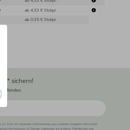
ab 4,33 €
Stckpr.
m
ab 4,33 €
Stckpr.
ab 0,35 €
Stckpr.
t** sichern!
 Laufenden.
ss wir Dich mit neuesten Informationen aus unserem Angebot informieren
duktinformationen zu Deinen Interessen auf anderen Plattformen wie