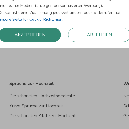
Einwilligung zur Datennutzung für Marketingzwecke: Hiermit willigst Du ein, da
und soziale Medien (anzeigen personalisierter Werbung).
können. Dies umfasst den Versand unseres Newsletters. Zudem können wir Dir Pro
Facebook und Google anzeigen. Um Dir diesen Service anbieten zu können, nutzen
Du kannst deine Zustimmung jederzeit ändern oder widerrufen auf
erforderlich. Du kannst diese Einwilligung jederzeit widerrufen. Weitere Informat
unsere Seite für Cookie-Richtlinien
.
ANMELDEN
AKZEPTIEREN
ABLEHNEN
Sprüche zur Hochzeit
We
Die schönsten Hochzeitsgedichte
Ne
Kurze Sprüche zur Hochzeit
Sc
Die schönsten Zitate zur Hochzeit
Ge