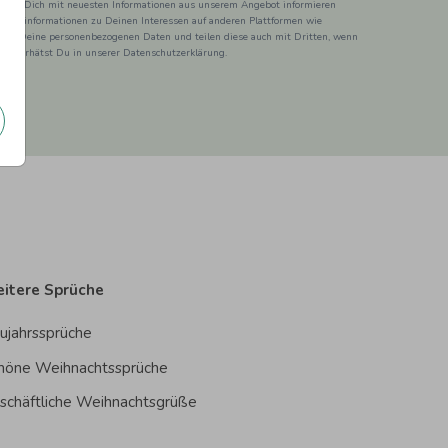
ss wir Dich mit neuesten Informationen aus unserem Angebot informieren
duktinformationen zu Deinen Interessen auf anderen Plattformen wie
 wir Deine personenbezogenen Daten und teilen diese auch mit Dritten, wenn
ionen erhätst Du in unserer Datenschutzerklärung.
itere Sprüche
ujahrssprüche
höne Weihnachtssprüche
schäftliche Weihnachtsgrüße