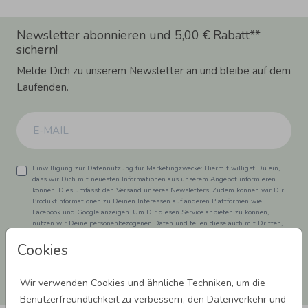
Newsletter abonnieren und 5,00 € Rabatt**
sichern!
Melde Dich zu unserem Newsletter an und bleibe auf dem
Laufenden.
Einwilligung zur Datennutzung für Marketingzwecke: Hiermit willigst Du ein,
dass wir Dich mit neuesten Informationen aus unserem Angebot informieren
können. Dies umfasst den Versand unseres Newsletters. Zudem können wir Dir
Produktinformationen zu Deinen Interessen auf anderen Plattformen wie
Facebook und Google anzeigen. Um Dir diesen Service anbieten zu können,
nutzen wir Deine personenbezogenen Daten und teilen diese auch mit Dritten,
wenn erforderlich. Du kannst diese Einwilligung jederzeit widerrufen. Weitere
Cookies
Informationen erhätst Du in unserer Datenschutzerklärung.
ANMELDEN
Wir verwenden Cookies und ähnliche Techniken, um die
Benutzerfreundlichkeit zu verbessern, den Datenverkehr und