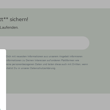
t** sichern!
 Laufenden.
ss wir Dich mit neuesten Informationen aus unserem Angebot informieren
duktinformationen zu Deinen Interessen auf anderen Plattformen wie
 wir Deine personenbezogenen Daten und teilen diese auch mit Dritten, wenn
ionen erhätst Du in unserer Datenschutzerklärung.