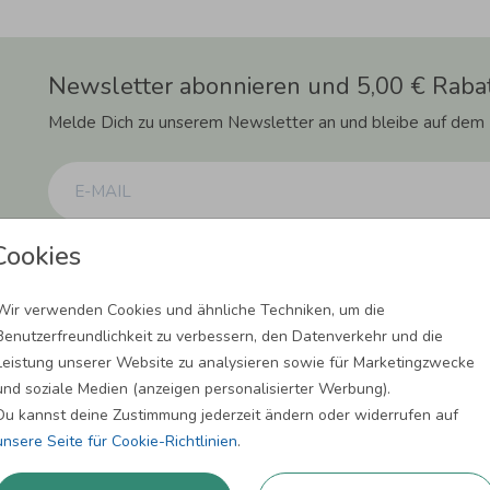
Newsletter abonnieren und 5,00 € Rabat
Melde Dich zu unserem Newsletter an und bleibe auf dem
Cookies
Einwilligung zur Datennutzung für Marketingzwecke: Hiermit willigst Du ein, da
können. Dies umfasst den Versand unseres Newsletters. Zudem können wir Dir Pro
Facebook und Google anzeigen. Um Dir diesen Service anbieten zu können, nutzen
erforderlich. Du kannst diese Einwilligung jederzeit widerrufen. Weitere Informat
Wir verwenden Cookies und ähnliche Techniken, um die
Benutzerfreundlichkeit zu verbessern, den Datenverkehr und die
ANMELDEN
Leistung unserer Website zu analysieren sowie für Marketingzwecke
und soziale Medien (anzeigen personalisierter Werbung).
Du kannst deine Zustimmung jederzeit ändern oder widerrufen auf
unsere Seite für Cookie-Richtlinien
.