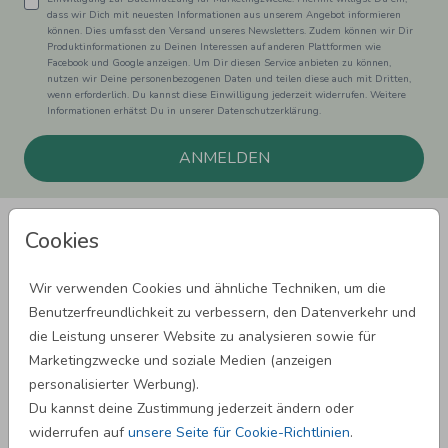
dass wir Dich mit neuesten Informationen aus unserem Angebot informieren
können. Dies umfasst den Versand unseres Newsletters. Zudem können wir Dir
Produktinformationen zu Deinen Interessen auf anderen Plattformen wie
Facebook und Google anzeigen. Um Dir diesen Service anbieten zu können,
nutzen wir Deine personenbezogenen Daten und teilen diese auch mit Dritten,
wenn erforderlich. Du kannst diese Einwilligung jederzeit widerrufen. Weitere
Informationen erhätst Du in unserer Datenschutzerklärung.
ANMELDEN
Cookies
Wir verwenden Cookies und ähnliche Techniken, um die
Benutzerfreundlichkeit zu verbessern, den Datenverkehr und
SPRÜCHE ZUM GEBURTSTAG
die Leistung unserer Website zu analysieren sowie für
Marketingzwecke und soziale Medien (anzeigen
personalisierter Werbung).
SPRÜCHE ZUR HOCHZEIT
Du kannst deine Zustimmung jederzeit ändern oder
widerrufen auf
unsere Seite für Cookie-Richtlinien
.