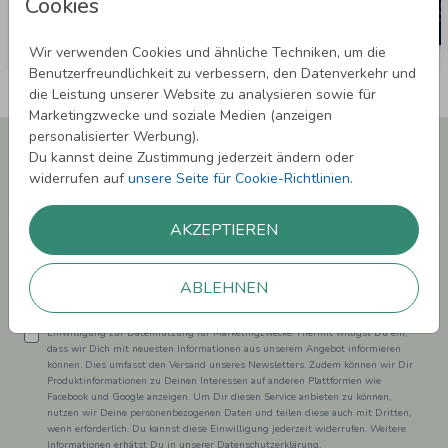
Cookies
Wir verwenden Cookies und ähnliche Techniken, um die
Benutzerfreundlichkeit zu verbessern, den Datenverkehr und
die Leistung unserer Website zu analysieren sowie für
Marketingzwecke und soziale Medien (anzeigen
personalisierter Werbung).
Newsletter abonnieren und 5,00 € Rabatt**
Du kannst deine Zustimmung jederzeit ändern oder
sichern!
widerrufen auf
unsere Seite für Cookie-Richtlinien
.
Melde Dich zu unserem Newsletter an und bleibe auf dem
Laufenden.
AKZEPTIEREN
ABLEHNEN
Einwilligung zur Datennutzung für Marketingzwecke: Hiermit willigst Du ein,
dass wir Dich mit neuesten Informationen aus unserem Angebot informieren
können. Dies umfasst den Versand unseres Newsletters. Zudem können wir Dir
Produktinformationen zu Deinen Interessen auf anderen Plattformen wie
Facebook und Google anzeigen. Um Dir diesen Service anbieten zu können,
nutzen wir Deine personenbezogenen Daten und teilen diese auch mit Dritten,
wenn erforderlich. Du kannst diese Einwilligung jederzeit widerrufen. Weitere
Informationen erhätst Du in unserer Datenschutzerklärung.