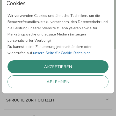
Cookies
dass wir Dich mit neuesten Informationen aus unserem Angebot informieren
können. Dies umfasst den Versand unseres Newsletters. Zudem können wir Dir
Produktinformationen zu Deinen Interessen auf anderen Plattformen wie
Facebook und Google anzeigen. Um Dir diesen Service anbieten zu können,
Wir verwenden Cookies und ähnliche Techniken, um die
nutzen wir Deine personenbezogenen Daten und teilen diese auch mit Dritten,
Benutzerfreundlichkeit zu verbessern, den Datenverkehr und
wenn erforderlich. Du kannst diese Einwilligung jederzeit widerrufen. Weitere
Informationen erhätst Du in unserer Datenschutzerklärung.
die Leistung unserer Website zu analysieren sowie für
Marketingzwecke und soziale Medien (anzeigen
ANMELDEN
personalisierter Werbung).
Du kannst deine Zustimmung jederzeit ändern oder
widerrufen auf
unsere Seite für Cookie-Richtlinien
.
AKZEPTIEREN
ABLEHNEN
SPRÜCHE ZUM GEBURTSTAG
SPRÜCHE ZUR HOCHZEIT