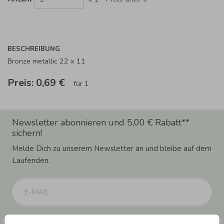
BESCHREIBUNG
Bronze metallic 22 x 11
Preis:
0,69 €
für 1
Newsletter abonnieren und 5,00 € Rabatt**
sichern!
Melde Dich zu unserem Newsletter an und bleibe auf dem
Laufenden.
Einwilligung zur Datennutzung für Marketingzwecke: Hiermit willigst Du ein,