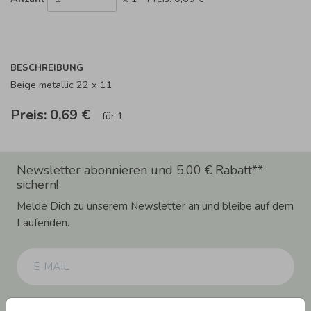
BESCHREIBUNG
Beige metallic 22 x 11
Preis:
0,69 €
für 1
Newsletter abonnieren und 5,00 € Rabatt**
sichern!
Melde Dich zu unserem Newsletter an und bleibe auf dem
Laufenden.
Einwilligung zur Datennutzung für Marketingzwecke: Hiermit willigst Du ein,