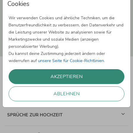
Cookies
dass wir Dich mit neuesten Informationen aus unserem Angebot informieren
können. Dies umfasst den Versand unseres Newsletters. Zudem können wir Dir
Produktinformationen zu Deinen Interessen auf anderen Plattformen wie
Facebook und Google anzeigen. Um Dir diesen Service anbieten zu können,
Wir verwenden Cookies und ähnliche Techniken, um die
nutzen wir Deine personenbezogenen Daten und teilen diese auch mit Dritten,
Benutzerfreundlichkeit zu verbessern, den Datenverkehr und
wenn erforderlich. Du kannst diese Einwilligung jederzeit widerrufen. Weitere
Informationen erhätst Du in unserer Datenschutzerklärung.
die Leistung unserer Website zu analysieren sowie für
Marketingzwecke und soziale Medien (anzeigen
ANMELDEN
personalisierter Werbung).
Du kannst deine Zustimmung jederzeit ändern oder
widerrufen auf
unsere Seite für Cookie-Richtlinien
.
AKZEPTIEREN
ABLEHNEN
SPRÜCHE ZUM GEBURTSTAG
SPRÜCHE ZUR HOCHZEIT