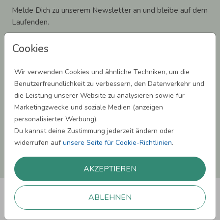
Melde Dich zu unserem Newsletter an und bleibe auf dem
Laufenden.
Cookies
Wir verwenden Cookies und ähnliche Techniken, um die
Einwilligung zur Datennutzung für Marketingzwecke: Hiermit willigst Du ein,
Benutzerfreundlichkeit zu verbessern, den Datenverkehr und
dass wir Dich mit neuesten Informationen aus unserem Angebot informieren
die Leistung unserer Website zu analysieren sowie für
können. Dies umfasst den Versand unseres Newsletters. Zudem können wir Dir
Produktinformationen zu Deinen Interessen auf anderen Plattformen wie
Marketingzwecke und soziale Medien (anzeigen
Facebook und Google anzeigen. Um Dir diesen Service anbieten zu können,
personalisierter Werbung).
nutzen wir Deine personenbezogenen Daten und teilen diese auch mit Dritten,
wenn erforderlich. Du kannst diese Einwilligung jederzeit widerrufen. Weitere
Du kannst deine Zustimmung jederzeit ändern oder
Informationen erhätst Du in unserer Datenschutzerklärung.
widerrufen auf
unsere Seite für Cookie-Richtlinien
.
ANMELDEN
AKZEPTIEREN
ABLEHNEN