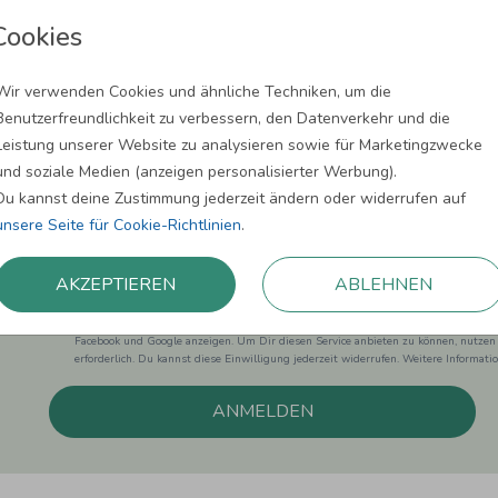
Cookies
Wir verwenden Cookies und ähnliche Techniken, um die
Benutzerfreundlichkeit zu verbessern, den Datenverkehr und die
Newsletter abonnieren und 5,00 € Rabat
Leistung unserer Website zu analysieren sowie für Marketingzwecke
und soziale Medien (anzeigen personalisierter Werbung).
Melde Dich zu unserem Newsletter an und bleibe auf dem
Du kannst deine Zustimmung jederzeit ändern oder widerrufen auf
unsere Seite für Cookie-Richtlinien
.
AKZEPTIEREN
ABLEHNEN
Einwilligung zur Datennutzung für Marketingzwecke: Hiermit willigst Du ein, da
können. Dies umfasst den Versand unseres Newsletters. Zudem können wir Dir Pro
Facebook und Google anzeigen. Um Dir diesen Service anbieten zu können, nutzen
erforderlich. Du kannst diese Einwilligung jederzeit widerrufen. Weitere Informat
ANMELDEN