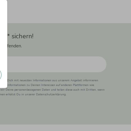
t** sichern!
 Laufenden.
ss wir Dich mit neuesten Informationen aus unserem Angebot informieren
duktinformationen zu Deinen Interessen auf anderen Plattformen wie
 wir Deine personenbezogenen Daten und teilen diese auch mit Dritten, wenn
ionen erhätst Du in unserer Datenschutzerklärung.