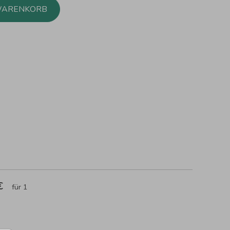
WARENKORB
 €
für 1