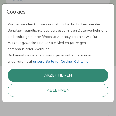
Cookies
Einwilligung zur Datennutzung für Marketingzwecke: Hiermit willigst Du ein,
dass wir Dich mit neuesten Informationen aus unserem Angebot informieren
können. Dies umfasst den Versand unseres Newsletters. Zudem können wir Dir
Wir verwenden Cookies und ähnliche Techniken, um die
Produktinformationen zu Deinen Interessen auf anderen Plattformen wie
Benutzerfreundlichkeit zu verbessern, den Datenverkehr und
Facebook und Google anzeigen. Um Dir diesen Service anbieten zu können,
nutzen wir Deine personenbezogenen Daten und teilen diese auch mit Dritten,
die Leistung unserer Website zu analysieren sowie für
wenn erforderlich. Du kannst diese Einwilligung jederzeit widerrufen. Weitere
Marketingzwecke und soziale Medien (anzeigen
Informationen erhätst Du in unserer Datenschutzerklärung.
personalisierter Werbung).
Du kannst deine Zustimmung jederzeit ändern oder
ANMELDEN
widerrufen auf
unsere Seite für Cookie-Richtlinien
.
AKZEPTIEREN
ABLEHNEN
SPRÜCHE ZUM GEBURTSTAG