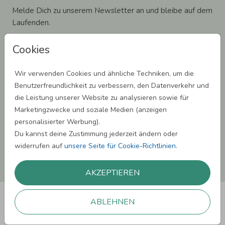
Melde Dich zu unserem Newsletter an und bleibe auf dem
Laufenden.
Cookies
Wir verwenden Cookies und ähnliche Techniken, um die
Einwilligung zur Datennutzung für Marketingzwecke: Hiermit willigst Du ein,
Benutzerfreundlichkeit zu verbessern, den Datenverkehr und
dass wir Dich mit neuesten Informationen aus unserem Angebot informieren
die Leistung unserer Website zu analysieren sowie für
können. Dies umfasst den Versand unseres Newsletters. Zudem können wir Dir
Produktinformationen zu Deinen Interessen auf anderen Plattformen wie
Marketingzwecke und soziale Medien (anzeigen
Facebook und Google anzeigen. Um Dir diesen Service anbieten zu können,
personalisierter Werbung).
nutzen wir Deine personenbezogenen Daten und teilen diese auch mit Dritten,
wenn erforderlich. Du kannst diese Einwilligung jederzeit widerrufen. Weitere
Du kannst deine Zustimmung jederzeit ändern oder
Informationen erhätst Du in unserer Datenschutzerklärung.
widerrufen auf
unsere Seite für Cookie-Richtlinien
.
ANMELDEN
AKZEPTIEREN
ABLEHNEN