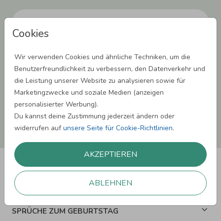
Cookies
Einwilligung zur Datennutzung für Marketingzwecke: Hiermit willigst Du ein,
Wir verwenden Cookies und ähnliche Techniken, um die
dass wir Dich mit neuesten Informationen aus unserem Angebot informieren
können. Dies umfasst den Versand unseres Newsletters. Zudem können wir Dir
Benutzerfreundlichkeit zu verbessern, den Datenverkehr und
Produktinformationen zu Deinen Interessen auf anderen Plattformen wie
die Leistung unserer Website zu analysieren sowie für
Facebook und Google anzeigen. Um Dir diesen Service anbieten zu können,
nutzen wir Deine personenbezogenen Daten und teilen diese auch mit Dritten,
Marketingzwecke und soziale Medien (anzeigen
wenn erforderlich. Du kannst diese Einwilligung jederzeit widerrufen. Weitere
personalisierter Werbung).
Informationen erhätst Du in unserer Datenschutzerklärung.
Du kannst deine Zustimmung jederzeit ändern oder
ANMELDEN
widerrufen auf
unsere Seite für Cookie-Richtlinien
.
AKZEPTIEREN
ABLEHNEN
SPRÜCHE ZUM GEBURTSTAG