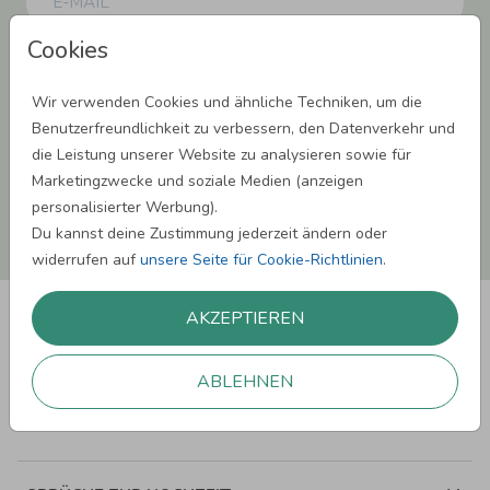
Cookies
Einwilligung zur Datennutzung für Marketingzwecke: Hiermit willigst Du ein,
dass wir Dich mit neuesten Informationen aus unserem Angebot informieren
können. Dies umfasst den Versand unseres Newsletters. Zudem können wir Dir
Wir verwenden Cookies und ähnliche Techniken, um die
Produktinformationen zu Deinen Interessen auf anderen Plattformen wie
Benutzerfreundlichkeit zu verbessern, den Datenverkehr und
Facebook und Google anzeigen. Um Dir diesen Service anbieten zu können,
nutzen wir Deine personenbezogenen Daten und teilen diese auch mit Dritten,
die Leistung unserer Website zu analysieren sowie für
wenn erforderlich. Du kannst diese Einwilligung jederzeit widerrufen. Weitere
Marketingzwecke und soziale Medien (anzeigen
Informationen erhätst Du in unserer Datenschutzerklärung.
personalisierter Werbung).
Du kannst deine Zustimmung jederzeit ändern oder
ANMELDEN
widerrufen auf
unsere Seite für Cookie-Richtlinien
.
AKZEPTIEREN
ABLEHNEN
SPRÜCHE ZUM GEBURTSTAG