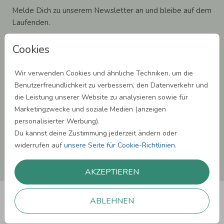
Melde Dich zu unserem Newsletter an und bleibe auf dem
Laufenden.
Cookies
Wir verwenden Cookies und ähnliche Techniken, um die
Einwilligung zur Datennutzung für Marketingzwecke: Hiermit willigst Du ein,
Benutzerfreundlichkeit zu verbessern, den Datenverkehr und
dass wir Dich mit neuesten Informationen aus unserem Angebot informieren
die Leistung unserer Website zu analysieren sowie für
können. Dies umfasst den Versand unseres Newsletters. Zudem können wir Dir
Produktinformationen zu Deinen Interessen auf anderen Plattformen wie
Marketingzwecke und soziale Medien (anzeigen
Facebook und Google anzeigen. Um Dir diesen Service anbieten zu können,
personalisierter Werbung).
nutzen wir Deine personenbezogenen Daten und teilen diese auch mit Dritten,
wenn erforderlich. Du kannst diese Einwilligung jederzeit widerrufen. Weitere
Du kannst deine Zustimmung jederzeit ändern oder
Informationen erhätst Du in unserer Datenschutzerklärung.
widerrufen auf
unsere Seite für Cookie-Richtlinien
.
ANMELDEN
AKZEPTIEREN
ABLEHNEN