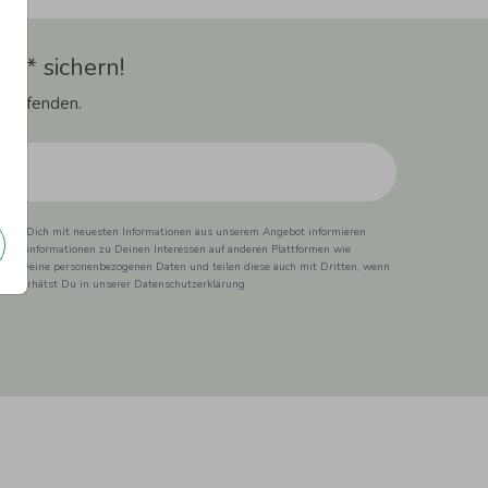
t** sichern!
 Laufenden.
ss wir Dich mit neuesten Informationen aus unserem Angebot informieren
duktinformationen zu Deinen Interessen auf anderen Plattformen wie
 wir Deine personenbezogenen Daten und teilen diese auch mit Dritten, wenn
ionen erhätst Du in unserer Datenschutzerklärung.