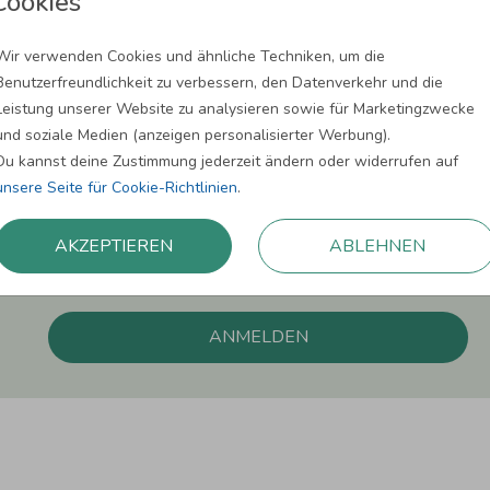
Cookies
Wir verwenden Cookies und ähnliche Techniken, um die
Newsletter abonnieren und 5,00 € Rabat
Benutzerfreundlichkeit zu verbessern, den Datenverkehr und die
Melde Dich zu unserem Newsletter an und bleibe auf dem
Leistung unserer Website zu analysieren sowie für Marketingzwecke
und soziale Medien (anzeigen personalisierter Werbung).
Du kannst deine Zustimmung jederzeit ändern oder widerrufen auf
unsere Seite für Cookie-Richtlinien
.
Einwilligung zur Datennutzung für Marketingzwecke: Hiermit willigst Du ein, da
AKZEPTIEREN
ABLEHNEN
können. Dies umfasst den Versand unseres Newsletters. Zudem können wir Dir Pro
Facebook und Google anzeigen. Um Dir diesen Service anbieten zu können, nutzen
erforderlich. Du kannst diese Einwilligung jederzeit widerrufen. Weitere Informat
ANMELDEN