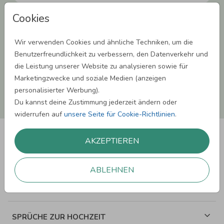
Cookies
Einwilligung zur Datennutzung für Marketingzwecke: Hiermit willigst Du ein,
dass wir Dich mit neuesten Informationen aus unserem Angebot informieren
können. Dies umfasst den Versand unseres Newsletters. Zudem können wir Dir
Wir verwenden Cookies und ähnliche Techniken, um die
Produktinformationen zu Deinen Interessen auf anderen Plattformen wie
Facebook und Google anzeigen. Um Dir diesen Service anbieten zu können,
Benutzerfreundlichkeit zu verbessern, den Datenverkehr und
nutzen wir Deine personenbezogenen Daten und teilen diese auch mit Dritten,
die Leistung unserer Website zu analysieren sowie für
wenn erforderlich. Du kannst diese Einwilligung jederzeit widerrufen. Weitere
Informationen erhätst Du in unserer Datenschutzerklärung.
Marketingzwecke und soziale Medien (anzeigen
personalisierter Werbung).
ANMELDEN
Du kannst deine Zustimmung jederzeit ändern oder
widerrufen auf
unsere Seite für Cookie-Richtlinien
.
AKZEPTIEREN
ABLEHNEN
SPRÜCHE ZUM GEBURTSTAG
SPRÜCHE ZUR HOCHZEIT