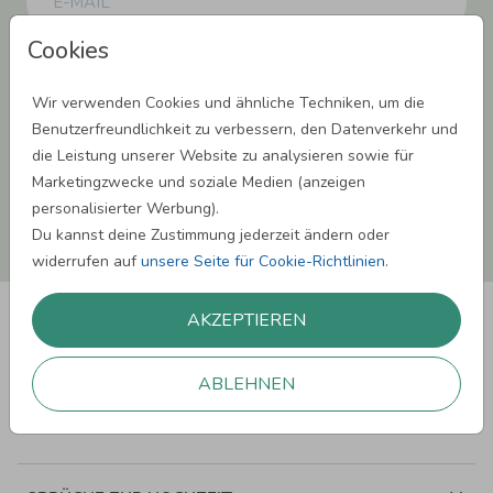
Cookies
Einwilligung zur Datennutzung für Marketingzwecke: Hiermit willigst Du ein,
dass wir Dich mit neuesten Informationen aus unserem Angebot informieren
können. Dies umfasst den Versand unseres Newsletters. Zudem können wir Dir
Wir verwenden Cookies und ähnliche Techniken, um die
Produktinformationen zu Deinen Interessen auf anderen Plattformen wie
Benutzerfreundlichkeit zu verbessern, den Datenverkehr und
Facebook und Google anzeigen. Um Dir diesen Service anbieten zu können,
nutzen wir Deine personenbezogenen Daten und teilen diese auch mit Dritten,
die Leistung unserer Website zu analysieren sowie für
wenn erforderlich. Du kannst diese Einwilligung jederzeit widerrufen. Weitere
Marketingzwecke und soziale Medien (anzeigen
Informationen erhätst Du in unserer Datenschutzerklärung.
personalisierter Werbung).
Du kannst deine Zustimmung jederzeit ändern oder
ANMELDEN
widerrufen auf
unsere Seite für Cookie-Richtlinien
.
AKZEPTIEREN
ABLEHNEN
SPRÜCHE ZUM GEBURTSTAG