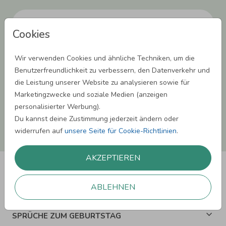
Cookies
Einwilligung zur Datennutzung für Marketingzwecke: Hiermit willigst Du ein,
Wir verwenden Cookies und ähnliche Techniken, um die
dass wir Dich mit neuesten Informationen aus unserem Angebot informieren
können. Dies umfasst den Versand unseres Newsletters. Zudem können wir Dir
Benutzerfreundlichkeit zu verbessern, den Datenverkehr und
Produktinformationen zu Deinen Interessen auf anderen Plattformen wie
die Leistung unserer Website zu analysieren sowie für
Facebook und Google anzeigen. Um Dir diesen Service anbieten zu können,
nutzen wir Deine personenbezogenen Daten und teilen diese auch mit Dritten,
Marketingzwecke und soziale Medien (anzeigen
wenn erforderlich. Du kannst diese Einwilligung jederzeit widerrufen. Weitere
personalisierter Werbung).
Informationen erhätst Du in unserer Datenschutzerklärung.
Du kannst deine Zustimmung jederzeit ändern oder
ANMELDEN
widerrufen auf
unsere Seite für Cookie-Richtlinien
.
AKZEPTIEREN
ABLEHNEN
SPRÜCHE ZUM GEBURTSTAG