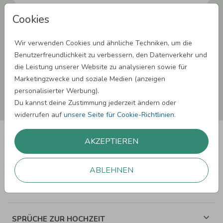
Cookies
Einwilligung zur Datennutzung für Marketingzwecke: Hiermit willigst Du ein,
dass wir Dich mit neuesten Informationen aus unserem Angebot informieren
können. Dies umfasst den Versand unseres Newsletters. Zudem können wir Dir
Wir verwenden Cookies und ähnliche Techniken, um die
Produktinformationen zu Deinen Interessen auf anderen Plattformen wie
Facebook und Google anzeigen. Um Dir diesen Service anbieten zu können,
Benutzerfreundlichkeit zu verbessern, den Datenverkehr und
nutzen wir Deine personenbezogenen Daten und teilen diese auch mit Dritten,
die Leistung unserer Website zu analysieren sowie für
wenn erforderlich. Du kannst diese Einwilligung jederzeit widerrufen. Weitere
Informationen erhätst Du in unserer Datenschutzerklärung.
Marketingzwecke und soziale Medien (anzeigen
personalisierter Werbung).
ANMELDEN
Du kannst deine Zustimmung jederzeit ändern oder
widerrufen auf
unsere Seite für Cookie-Richtlinien
.
AKZEPTIEREN
ABLEHNEN
SPRÜCHE ZUM GEBURTSTAG
SPRÜCHE ZUR HOCHZEIT