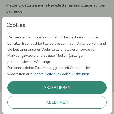
Melde Dich zu unserem Newsletter an und bleibe auf dem
Laufenden.
Cookies
Wir verwenden Cookies und ähnliche Techniken, um die
Einwilligung zur Datennutzung für Marketingzwecke: Hiermit willigst Du ein,
Benutzerfreundlichkeit zu verbessern, den Datenverkehr und
dass wir Dich mit neuesten Informationen aus unserem Angebot informieren
die Leistung unserer Website zu analysieren sowie für
können. Dies umfasst den Versand unseres Newsletters. Zudem können wir Dir
Produktinformationen zu Deinen Interessen auf anderen Plattformen wie
Marketingzwecke und soziale Medien (anzeigen
Facebook und Google anzeigen. Um Dir diesen Service anbieten zu können,
personalisierter Werbung).
nutzen wir Deine personenbezogenen Daten und teilen diese auch mit Dritten,
wenn erforderlich. Du kannst diese Einwilligung jederzeit widerrufen. Weitere
Du kannst deine Zustimmung jederzeit ändern oder
Informationen erhätst Du in unserer Datenschutzerklärung.
widerrufen auf
unsere Seite für Cookie-Richtlinien
.
ANMELDEN
AKZEPTIEREN
ABLEHNEN