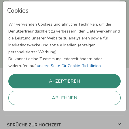
Cookies
Einwilligung zur Datennutzung für Marketingzwecke: Hiermit willigst Du ein,
dass wir Dich mit neuesten Informationen aus unserem Angebot informieren
können. Dies umfasst den Versand unseres Newsletters. Zudem können wir Dir
Wir verwenden Cookies und ähnliche Techniken, um die
Produktinformationen zu Deinen Interessen auf anderen Plattformen wie
Facebook und Google anzeigen. Um Dir diesen Service anbieten zu können,
Benutzerfreundlichkeit zu verbessern, den Datenverkehr und
nutzen wir Deine personenbezogenen Daten und teilen diese auch mit Dritten,
die Leistung unserer Website zu analysieren sowie für
wenn erforderlich. Du kannst diese Einwilligung jederzeit widerrufen. Weitere
Informationen erhätst Du in unserer Datenschutzerklärung.
Marketingzwecke und soziale Medien (anzeigen
personalisierter Werbung).
ANMELDEN
Du kannst deine Zustimmung jederzeit ändern oder
widerrufen auf
unsere Seite für Cookie-Richtlinien
.
AKZEPTIEREN
ABLEHNEN
SPRÜCHE ZUM GEBURTSTAG
SPRÜCHE ZUR HOCHZEIT