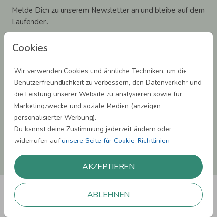
Melde Dich zu unserem Newsletter an und bleibe auf dem
Laufenden.
Cookies
Wir verwenden Cookies und ähnliche Techniken, um die
Einwilligung zur Datennutzung für Marketingzwecke: Hiermit willigst Du ein,
Benutzerfreundlichkeit zu verbessern, den Datenverkehr und
dass wir Dich mit neuesten Informationen aus unserem Angebot informieren
die Leistung unserer Website zu analysieren sowie für
können. Dies umfasst den Versand unseres Newsletters. Zudem können wir Dir
Produktinformationen zu Deinen Interessen auf anderen Plattformen wie
Marketingzwecke und soziale Medien (anzeigen
Facebook und Google anzeigen. Um Dir diesen Service anbieten zu können,
personalisierter Werbung).
nutzen wir Deine personenbezogenen Daten und teilen diese auch mit Dritten,
wenn erforderlich. Du kannst diese Einwilligung jederzeit widerrufen. Weitere
Du kannst deine Zustimmung jederzeit ändern oder
Informationen erhätst Du in unserer Datenschutzerklärung.
widerrufen auf
unsere Seite für Cookie-Richtlinien
.
ANMELDEN
AKZEPTIEREN
ABLEHNEN