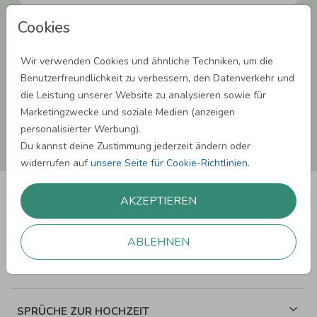
Cookies
Einwilligung zur Datennutzung für Marketingzwecke: Hiermit willigst Du ein,
dass wir Dich mit neuesten Informationen aus unserem Angebot informieren
können. Dies umfasst den Versand unseres Newsletters. Zudem können wir Dir
Wir verwenden Cookies und ähnliche Techniken, um die
Produktinformationen zu Deinen Interessen auf anderen Plattformen wie
Facebook und Google anzeigen. Um Dir diesen Service anbieten zu können,
Benutzerfreundlichkeit zu verbessern, den Datenverkehr und
nutzen wir Deine personenbezogenen Daten und teilen diese auch mit Dritten,
die Leistung unserer Website zu analysieren sowie für
wenn erforderlich. Du kannst diese Einwilligung jederzeit widerrufen. Weitere
Informationen erhätst Du in unserer Datenschutzerklärung.
Marketingzwecke und soziale Medien (anzeigen
personalisierter Werbung).
ANMELDEN
Du kannst deine Zustimmung jederzeit ändern oder
widerrufen auf
unsere Seite für Cookie-Richtlinien
.
AKZEPTIEREN
ABLEHNEN
SPRÜCHE ZUM GEBURTSTAG
SPRÜCHE ZUR HOCHZEIT