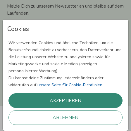
Melde Dich zu unserem Newsletter an und bleibe auf dem
Laufenden.
Cookies
Wir verwenden Cookies und ähnliche Techniken, um die
Einwilligung zur Datennutzung für Marketingzwecke: Hiermit willigst Du ein,
Benutzerfreundlichkeit zu verbessern, den Datenverkehr und
dass wir Dich mit neuesten Informationen aus unserem Angebot informieren
die Leistung unserer Website zu analysieren sowie für
können. Dies umfasst den Versand unseres Newsletters. Zudem können wir Dir
Produktinformationen zu Deinen Interessen auf anderen Plattformen wie
Marketingzwecke und soziale Medien (anzeigen
Facebook und Google anzeigen. Um Dir diesen Service anbieten zu können,
personalisierter Werbung).
nutzen wir Deine personenbezogenen Daten und teilen diese auch mit Dritten,
wenn erforderlich. Du kannst diese Einwilligung jederzeit widerrufen. Weitere
Du kannst deine Zustimmung jederzeit ändern oder
Informationen erhätst Du in unserer Datenschutzerklärung.
widerrufen auf
unsere Seite für Cookie-Richtlinien
.
ANMELDEN
AKZEPTIEREN
ABLEHNEN