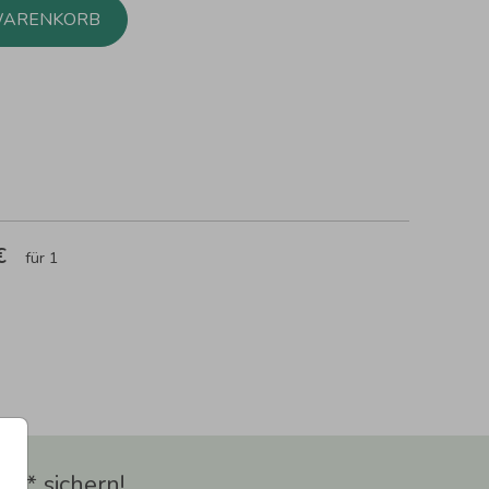
WARENKORB
 €
für 1
t** sichern!