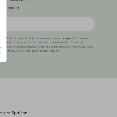
 Laufenden.
ss wir Dich mit neuesten Informationen aus unserem Angebot informieren
duktinformationen zu Deinen Interessen auf anderen Plattformen wie
 wir Deine personenbezogenen Daten und teilen diese auch mit Dritten, wenn
ionen erhätst Du in unserer Datenschutzerklärung.
itere Sprüche