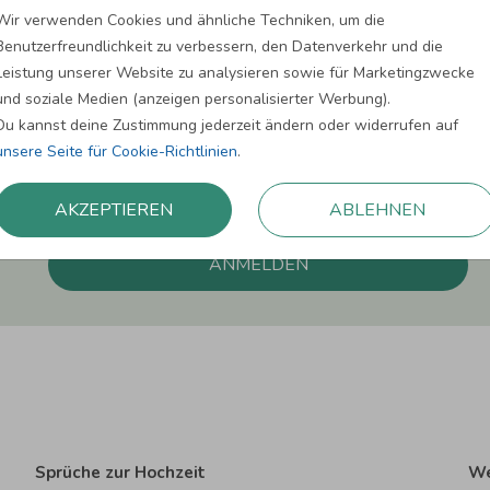
Wir verwenden Cookies und ähnliche Techniken, um die
Melde Dich zu unserem Newsletter an und bleibe auf dem
Benutzerfreundlichkeit zu verbessern, den Datenverkehr und die
Leistung unserer Website zu analysieren sowie für Marketingzwecke
und soziale Medien (anzeigen personalisierter Werbung).
Du kannst deine Zustimmung jederzeit ändern oder widerrufen auf
unsere Seite für Cookie-Richtlinien
.
Einwilligung zur Datennutzung für Marketingzwecke: Hiermit willigst Du ein, da
können. Dies umfasst den Versand unseres Newsletters. Zudem können wir Dir Pro
Facebook und Google anzeigen. Um Dir diesen Service anbieten zu können, nutzen
AKZEPTIEREN
ABLEHNEN
erforderlich. Du kannst diese Einwilligung jederzeit widerrufen. Weitere Informat
ANMELDEN
Sprüche zur Hochzeit
We