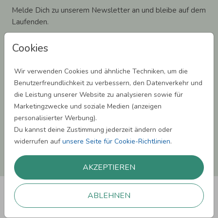
Melde Dich zu unserem Newsletter an und bleibe auf dem
Laufenden.
Cookies
Wir verwenden Cookies und ähnliche Techniken, um die
Einwilligung zur Datennutzung für Marketingzwecke: Hiermit willigst Du ein,
Benutzerfreundlichkeit zu verbessern, den Datenverkehr und
dass wir Dich mit neuesten Informationen aus unserem Angebot informieren
die Leistung unserer Website zu analysieren sowie für
können. Dies umfasst den Versand unseres Newsletters. Zudem können wir Dir
Produktinformationen zu Deinen Interessen auf anderen Plattformen wie
Marketingzwecke und soziale Medien (anzeigen
Facebook und Google anzeigen. Um Dir diesen Service anbieten zu können,
personalisierter Werbung).
nutzen wir Deine personenbezogenen Daten und teilen diese auch mit Dritten,
wenn erforderlich. Du kannst diese Einwilligung jederzeit widerrufen. Weitere
Du kannst deine Zustimmung jederzeit ändern oder
Informationen erhätst Du in unserer Datenschutzerklärung.
widerrufen auf
unsere Seite für Cookie-Richtlinien
.
ANMELDEN
AKZEPTIEREN
ABLEHNEN