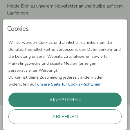
Melde Dich zu unserem Newsletter an und bleibe auf dem
Laufenden.
Cookies
Wir verwenden Cookies und ähnliche Techniken, um die
Einwilligung zur Datennutzung für Marketingzwecke: Hiermit willigst Du ein,
Benutzerfreundlichkeit zu verbessern, den Datenverkehr und
dass wir Dich mit neuesten Informationen aus unserem Angebot informieren
die Leistung unserer Website zu analysieren sowie für
können. Dies umfasst den Versand unseres Newsletters. Zudem können wir Dir
Produktinformationen zu Deinen Interessen auf anderen Plattformen wie
Marketingzwecke und soziale Medien (anzeigen
Facebook und Google anzeigen. Um Dir diesen Service anbieten zu können,
personalisierter Werbung).
nutzen wir Deine personenbezogenen Daten und teilen diese auch mit Dritten,
wenn erforderlich. Du kannst diese Einwilligung jederzeit widerrufen. Weitere
Du kannst deine Zustimmung jederzeit ändern oder
Informationen erhätst Du in unserer Datenschutzerklärung.
widerrufen auf
unsere Seite für Cookie-Richtlinien
.
ANMELDEN
AKZEPTIEREN
ABLEHNEN