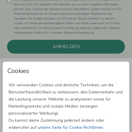
dass wir Dich mit neuesten Informationen aus unserem Angebot informieren
können. Dies umfasst den Versand unseres Newsletters. Zudem können wir Dir
Produktinformationen zu Deinen Interessen auf anderen Plattformen wie
Facebook und Google anzeigen. Um Dir diesen Service anbieten zu können,
nutzen wir Deine personenbezogenen Daten und teilen diese auch mit Dritten,
wenn erforderlich. Du kannst diese Einwilligung jederzeit widerrufen. Weitere
Informationen erhätst Du in unserer Datenschutzerklärung.
ANMELDEN
Cookies
Wir verwenden Cookies und ähnliche Techniken, um die
Benutzerfreundlichkeit zu verbessern, den Datenverkehr und
SPRÜCHE ZUM GEBURTSTAG
die Leistung unserer Website zu analysieren sowie für
Marketingzwecke und soziale Medien (anzeigen
personalisierter Werbung).
SPRÜCHE ZUR HOCHZEIT
Du kannst deine Zustimmung jederzeit ändern oder
widerrufen auf
unsere Seite für Cookie-Richtlinien
.