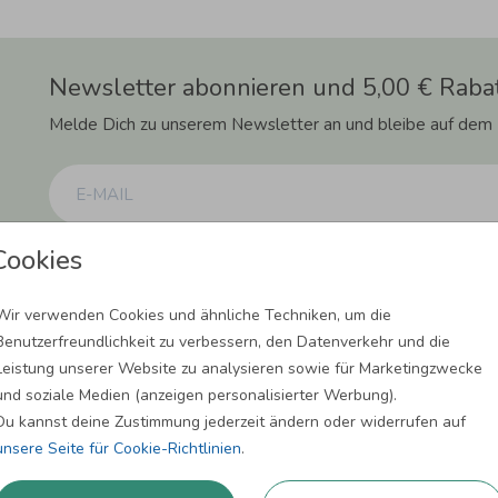
Newsletter abonnieren und 5,00 € Rabat
Melde Dich zu unserem Newsletter an und bleibe auf dem
Cookies
Einwilligung zur Datennutzung für Marketingzwecke: Hiermit willigst Du ein, da
können. Dies umfasst den Versand unseres Newsletters. Zudem können wir Dir Pro
Facebook und Google anzeigen. Um Dir diesen Service anbieten zu können, nutzen
erforderlich. Du kannst diese Einwilligung jederzeit widerrufen. Weitere Informat
Wir verwenden Cookies und ähnliche Techniken, um die
Benutzerfreundlichkeit zu verbessern, den Datenverkehr und die
ANMELDEN
Leistung unserer Website zu analysieren sowie für Marketingzwecke
und soziale Medien (anzeigen personalisierter Werbung).
Du kannst deine Zustimmung jederzeit ändern oder widerrufen auf
unsere Seite für Cookie-Richtlinien
.