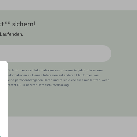
t** sichern!
 Laufenden.
ss wir Dich mit neuesten Informationen aus unserem Angebot informieren
duktinformationen zu Deinen Interessen auf anderen Plattformen wie
 wir Deine personenbezogenen Daten und teilen diese auch mit Dritten, wenn
ionen erhätst Du in unserer Datenschutzerklärung.