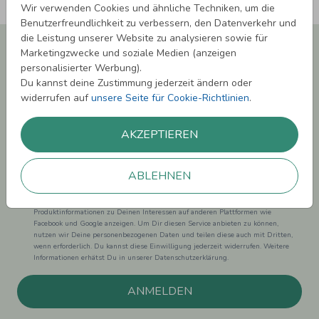
Wir verwenden Cookies und ähnliche Techniken, um die
Benutzerfreundlichkeit zu verbessern, den Datenverkehr und
die Leistung unserer Website zu analysieren sowie für
Newsletter abonnieren und 5,00 € Rabatt**
Marketingzwecke und soziale Medien (anzeigen
sichern!
personalisierter Werbung).
Melde Dich zu unserem Newsletter an und bleibe auf dem
Du kannst deine Zustimmung jederzeit ändern oder
Laufenden.
widerrufen auf
unsere Seite für Cookie-Richtlinien
.
AKZEPTIEREN
ABLEHNEN
Einwilligung zur Datennutzung für Marketingzwecke: Hiermit willigst Du ein,
dass wir Dich mit neuesten Informationen aus unserem Angebot informieren
können. Dies umfasst den Versand unseres Newsletters. Zudem können wir Dir
Produktinformationen zu Deinen Interessen auf anderen Plattformen wie
Facebook und Google anzeigen. Um Dir diesen Service anbieten zu können,
nutzen wir Deine personenbezogenen Daten und teilen diese auch mit Dritten,
wenn erforderlich. Du kannst diese Einwilligung jederzeit widerrufen. Weitere
Informationen erhätst Du in unserer Datenschutzerklärung.
ANMELDEN