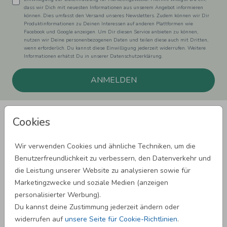
dass wir Dich mit neuesten Informationen aus unserem Angebot informieren
können. Dies umfasst den Versand unseres Newsletters. Zudem können wir Dir
Produktinformationen zu Deinen Interessen auf anderen Plattformen wie
Facebook und Google anzeigen. Um Dir diesen Service anbieten zu können,
nutzen wir Deine personenbezogenen Daten und teilen diese auch mit Dritten,
wenn erforderlich. Du kannst diese Einwilligung jederzeit widerrufen. Weitere
Informationen erhätst Du in unserer Datenschutzerklärung.
ANMELDEN
Cookies
Wir verwenden Cookies und ähnliche Techniken, um die
Benutzerfreundlichkeit zu verbessern, den Datenverkehr und
SPRÜCHE ZUM GEBURTSTAG
die Leistung unserer Website zu analysieren sowie für
Marketingzwecke und soziale Medien (anzeigen
personalisierter Werbung).
SPRÜCHE ZUR HOCHZEIT
Du kannst deine Zustimmung jederzeit ändern oder
widerrufen auf
unsere Seite für Cookie-Richtlinien
.