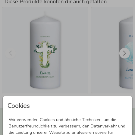
Diese Produkte könnten dir auch gefallen
Cookies
Newsletter abonnieren und 5,00 € Rabatt**
Wir verwenden Cookies und ähnliche Techniken, um die
sichern!
Benutzerfreundlichkeit zu verbessern, den Datenverkehr und
Melde Dich zu unserem Newsletter an und bleibe auf dem
die Leistung unserer Website zu analysieren sowie für