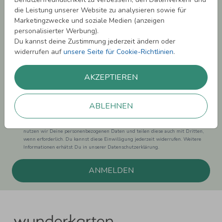
sichern!
die Leistung unserer Website zu analysieren sowie für
Marketingzwecke und soziale Medien (anzeigen
Melde Dich zu unserem Newsletter an und bleibe auf dem
personalisierter Werbung).
Laufenden.
Du kannst deine Zustimmung jederzeit ändern oder
widerrufen auf
unsere Seite für Cookie-Richtlinien
.
AKZEPTIEREN
Einwilligung zur Datennutzung für Marketingzwecke: Hiermit willigst Du ein,
dass wir Dich mit neuesten Informationen aus unserem Angebot informieren
ABLEHNEN
können. Dies umfasst den Versand unseres Newsletters. Zudem können wir Dir
Produktinformationen zu Deinen Interessen auf anderen Plattformen wie
Facebook und Google anzeigen. Um Dir diesen Service anbieten zu können,
nutzen wir Deine personenbezogenen Daten und teilen diese auch mit Dritten,
wenn erforderlich. Du kannst diese Einwilligung jederzeit widerrufen. Weitere
Informationen erhätst Du in unserer Datenschutzerklärung.
ANMELDEN