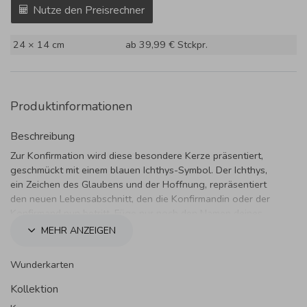
Nutze den Preisrechner
24 × 14 cm
ab 39,99 €
Stckpr.
Produktinformationen
Beschreibung
Zur Konfirmation wird diese besondere Kerze präsentiert,
geschmückt mit einem blauen Ichthys-Symbol. Der Ichthys,
ein Zeichen des Glaubens und der Hoffnung, repräsentiert
den neuen Lebensabschnitt, den die Konfirmandin oder der
Konfirmand nun betritt. Füge nur noch den Namen deines
Kindes hinzu.
MEHR ANZEIGEN
Wunderkarten
Kollektion