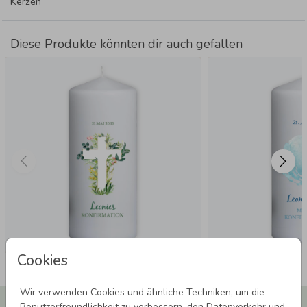
Kerzen
Diese Produkte könnten dir auch gefallen
Cookies
Wir verwenden Cookies und ähnliche Techniken, um die
Newsletter abonnieren und 5,00 € Rabatt**
Benutzerfreundlichkeit zu verbessern, den Datenverkehr und