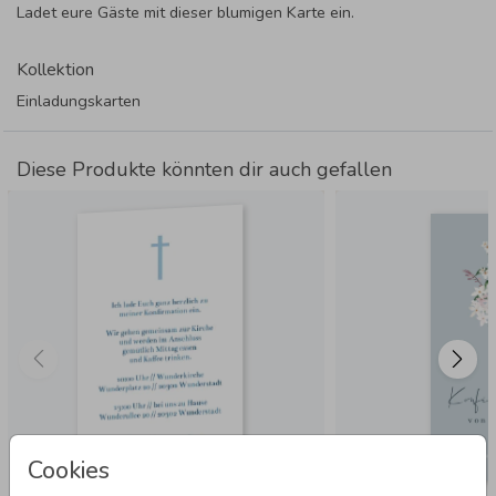
Ladet eure Gäste mit dieser blumigen Karte ein.
Kollektion
Einladungskarten
Diese Produkte könnten dir auch gefallen
Cookies