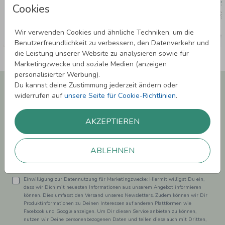
Cookies
Wir verwenden Cookies und ähnliche Techniken, um die
Benutzerfreundlichkeit zu verbessern, den Datenverkehr und
die Leistung unserer Website zu analysieren sowie für
Marketingzwecke und soziale Medien (anzeigen
personalisierter Werbung).
Newsletter abonnieren und 5,00 € Rabatt**
Du kannst deine Zustimmung jederzeit ändern oder
sichern!
widerrufen auf
unsere Seite für Cookie-Richtlinien
.
Melde Dich zu unserem Newsletter an und bleibe auf dem
Laufenden.
AKZEPTIEREN
ABLEHNEN
Einwilligung zur Datennutzung für Marketingzwecke: Hiermit willigst Du ein,
dass wir Dich mit neuesten Informationen aus unserem Angebot informieren
können. Dies umfasst den Versand unseres Newsletters. Zudem können wir Dir
Produktinformationen zu Deinen Interessen auf anderen Plattformen wie
Facebook und Google anzeigen. Um Dir diesen Service anbieten zu können,
nutzen wir Deine personenbezogenen Daten und teilen diese auch mit Dritten,