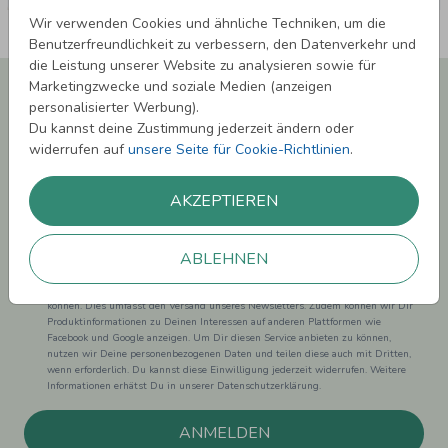
Wir verwenden Cookies und ähnliche Techniken, um die
Benutzerfreundlichkeit zu verbessern, den Datenverkehr und
die Leistung unserer Website zu analysieren sowie für
Newsletter abonnieren und 5,00 € Rabatt**
Marketingzwecke und soziale Medien (anzeigen
sichern!
personalisierter Werbung).
Du kannst deine Zustimmung jederzeit ändern oder
Melde Dich zu unserem Newsletter an und bleibe auf dem
widerrufen auf
unsere Seite für Cookie-Richtlinien
.
Laufenden.
AKZEPTIEREN
ABLEHNEN
Einwilligung zur Datennutzung für Marketingzwecke: Hiermit willigst Du ein,
dass wir Dich mit neuesten Informationen aus unserem Angebot informieren
können. Dies umfasst den Versand unseres Newsletters. Zudem können wir Dir
Produktinformationen zu Deinen Interessen auf anderen Plattformen wie
Facebook und Google anzeigen. Um Dir diesen Service anbieten zu können,
nutzen wir Deine personenbezogenen Daten und teilen diese auch mit Dritten,
wenn erforderlich. Du kannst diese Einwilligung jederzeit widerrufen. Weitere
Informationen erhätst Du in unserer Datenschutzerklärung.
ANMELDEN